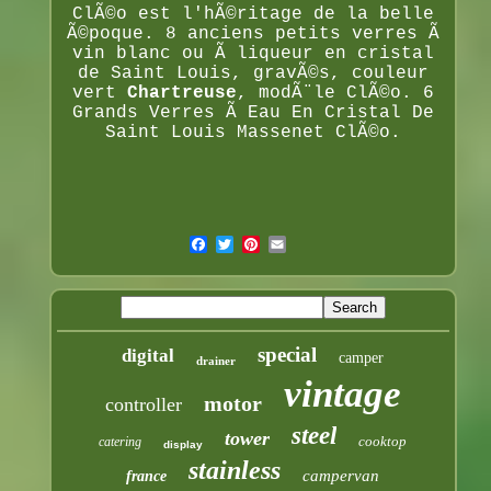
ClÃ©o est l'hÃ©ritage de la belle
Ã©poque. 8 anciens petits verres Ã
vin blanc ou Ã liqueur en cristal
de Saint Louis, gravÃ©s, couleur
vert
Chartreuse
, modÃ¨le ClÃ©o. 6
Grands Verres Ã Eau En Cristal De
Saint Louis Massenet ClÃ©o.
special
digital
camper
drainer
vintage
motor
controller
steel
tower
cooktop
catering
display
stainless
campervan
france