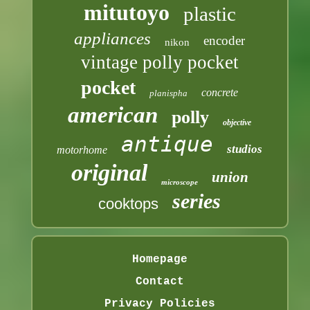
mitutoyo
plastic
appliances
encoder
nikon
vintage polly pocket
pocket
concrete
planispha
american
polly
objective
antique
studios
motorhome
original
union
microscope
series
cooktops
Homepage
Contact
Privacy Policies